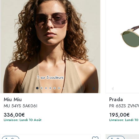
1
sur 5 couleurs
Miu Miu
Prada
MU 54YS 5AK06I
PR 65ZS ZVN7
336,00€
195,00€
Livraison: Lundi 10 Août
Livraison: Lundi 10