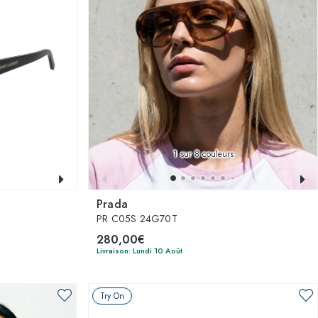
1
sur 8 couleurs
Prada
PR C05S 24G70T
280,00€
Livraison: Lundi 10 Août
Try On