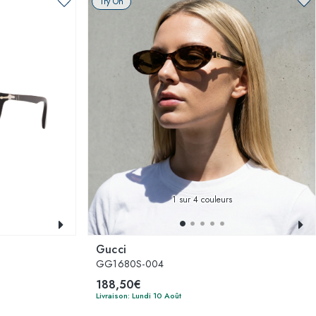
Try On
1
sur 4 couleurs
Gucci
GG1680S-004
188,50€
Livraison: Lundi 10 Août