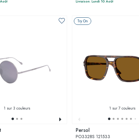
 Août
Livraison: Lundi 10 Août
Try On
1
sur 3 couleurs
1
sur 7 couleurs
t
Persol
0
PO3328S 121533