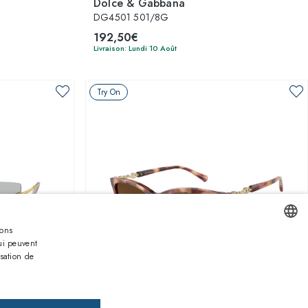
Dolce & Gabbana
DG4501 501/8G
192,50€
Livraison: Lundi 10 Août
Try On
eons
ui peuvent
ENGLISH
isation de
ITALIAN
1
sur 3 couleurs
SPANISH