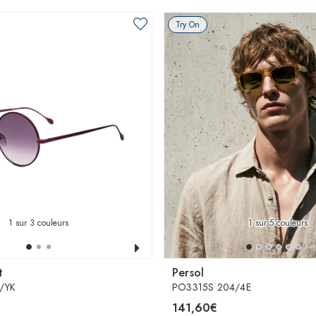
Try On
1
sur 3 couleurs
1
sur 5 couleurs
t
Persol
F/YK
PO3315S 204/4E
141,60€