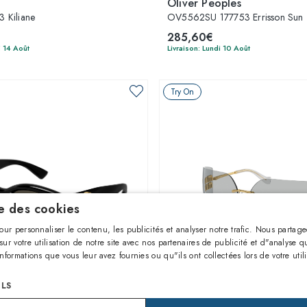
Oliver Peoples
 Kiliane
OV5562SU 177753 Errisson Sun
285,60€
i 14 Août
Livraison: Lundi 10 Août
Try On
se des cookies
our personnaliser le contenu, les publicités et analyser notre trafic. Nous partag
ur votre utilisation de notre site avec nos partenaires de publicité et d"analyse q
nformations que vous leur avez fournies ou qu"ils ont collectées lors de votre util
1
sur 3 couleurs
1
sur 5 couleurs
ILS