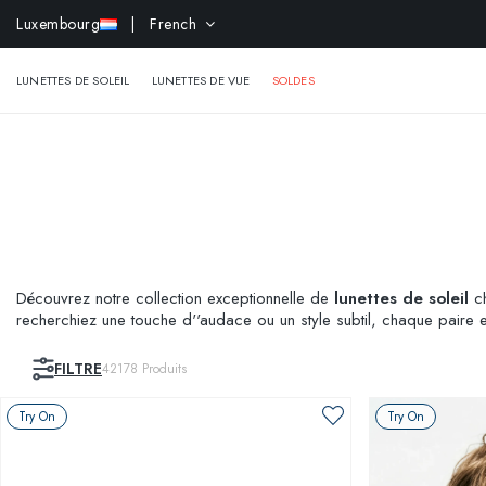
-10% e
Luxembourg
| French
LUNETTES DE SOLEIL
LUNETTES DE VUE
SOLDES
Découvrez notre collection exceptionnelle de
lunettes de soleil
ch
recherchiez une touche d''audace ou un style subtil, chaque paire es
virtuellement pour trouver votre modèle idéal !
FILTRE
42178
Produits
Try On
Try On