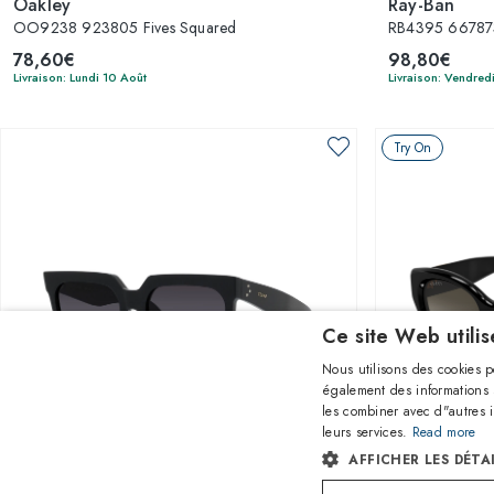
Oakley
Ray-Ban
OO9238 923805 Fives Squared
RB4395 667873
78,60€
98,80€
Livraison: Lundi 10 Août
Livraison: Vendred
Try On
Ce site Web utili
Nous utilisons des cookies p
également des informations s
les combiner avec d"autres i
leurs services.
Read more
AFFICHER LES DÉTA