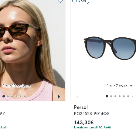
Try On
1
sur 10 couleurs
1
sur 7 couleurs
Persol
9Z
PO3152S 9014Q8
143,30€
 Août
Livraison: Lundi 10 Août