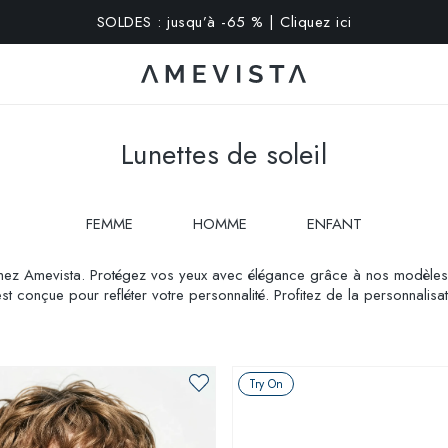
xtra sur toutes les lunettes avec verres correcteurs | Code : V
Lunettes de soleil
FEMME
HOMME
ENFANT
ez Amevista. Protégez vos yeux avec élégance grâce à nos modèles q
t conçue pour refléter votre personnalité. Profitez de la personnalisati
Try On