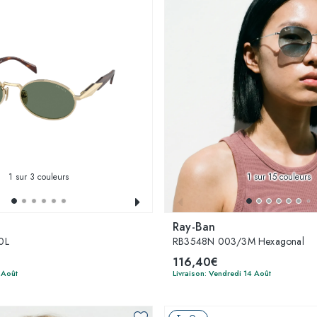
1
sur 3 couleurs
1
sur 15 couleurs
Ray-Ban
0L
RB3548N 003/3M Hexagonal
116,40€
 Août
Livraison: Vendredi 14 Août