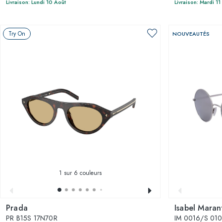
Livraison: Lundi 10 Août
Livraison: Mardi 11
Try On
NOUVEAUTÉS
1
sur 6 couleurs
Prada
Isabel Maran
PR B15S 17N70R
IM 0016/S 01