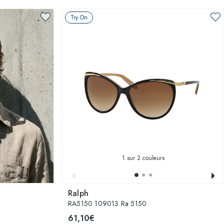
Try On
1
sur 2 couleurs
Ralph
RA5150 109013 Ra 5150
61,10€