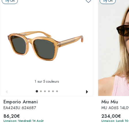
Try On
Try On
1
sur 5 couleurs
Emporio Armani
Miu Miu
EA4245U 624687
MU A06S 14L0
86,20€
234,00€
Livraison: Vendredi 14 Août
Livraison: Lundi 10