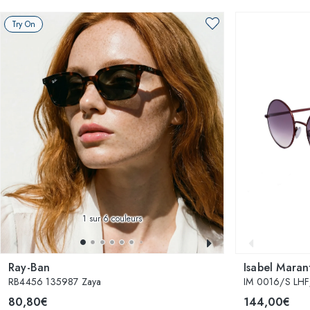
Try On
1
sur 6 couleurs
Ray-Ban
Isabel Maran
RB4456 135987 Zaya
IM 0016/S LH
80,80€
144,00€