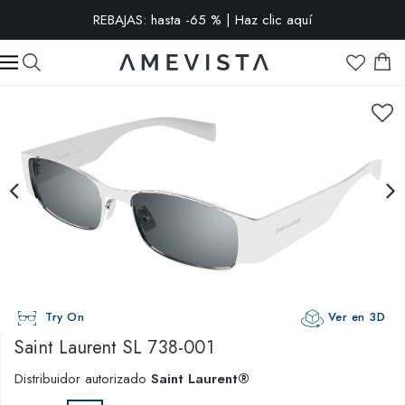
REBAJAS: hasta -65 % | Haz clic aquí
-10% extra en todas las gafas con cristales graduados | Código:
VISION10
Try On
Ver en 3D
Saint Laurent
SL 738-001
Distribuidor autorizado
Saint Laurent®