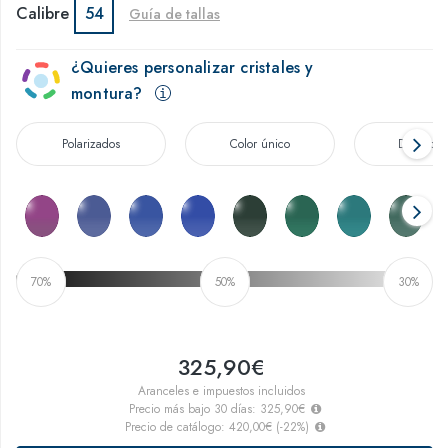
Calibre
54
Guía de tallas
¿Quieres personalizar cristales y
montura?
Polarizados
Color único
Degradad
70%
50%
30%
325,90€
Aranceles e impuestos incluidos
Precio más bajo 30 días:
325,90€
Precio de catálogo:
420,00€
(
-22
%)