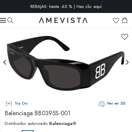
REBAJAS: hasta -65 % | Haz clic aquí
-10% extra en todas las gafas con cristales graduados | Código:
VISION10
Try On
Ver en 3D
Balenciaga
BB0395S-001
Distribuidor autorizado
Balenciaga®