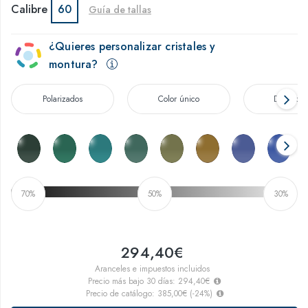
Calibre
60
Guía de tallas
¿Quieres personalizar cristales y
montura?
Polarizados
Color único
Degradad
70%
50%
30%
294,40€
Aranceles e impuestos incluidos
Precio más bajo 30 días:
294,40€
Precio de catálogo:
385,00€
(
-24
%)