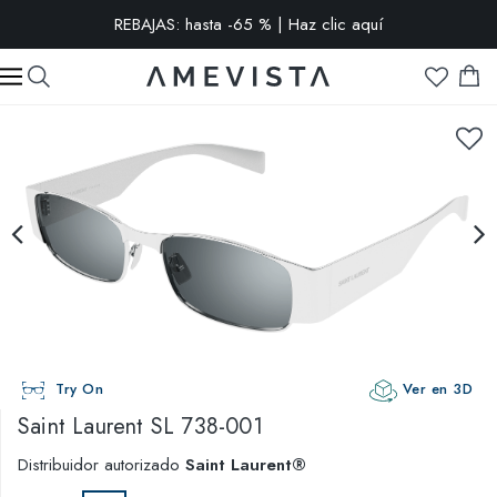
REBAJAS: hasta -65 % | Haz clic aquí
-10% extra en todas las gafas con cristales graduados | Código:
VISION10
Try On
Ver en 3D
Saint Laurent
SL 738-001
Distribuidor autorizado
Saint Laurent®