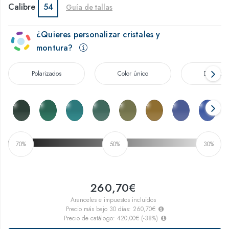
Calibre
54
Guía de tallas
¿Quieres personalizar cristales y
montura?
Polarizados
Color único
Degradad
70%
50%
30%
260,70€
Aranceles e impuestos incluidos
Precio más bajo 30 días:
260,70€
Precio de catálogo:
420,00€
(
-38
%)