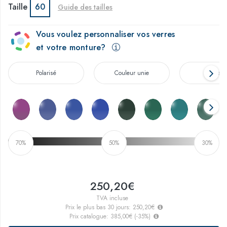
Taille
60
Guide des tailles
Vous voulez personnaliser vos verres
et votre monture?
Polarisé
Couleur unie
Dégrad
70%
50%
30%
250,20€
TVA incluse
Prix le plus bas 30 jours:
250,20€
Prix catalogue:
385,00€
(
-35
%)