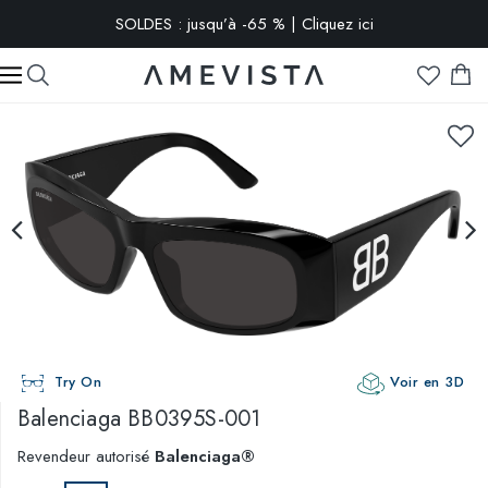
SOLDES : jusqu’à -65 % | Cliquez ici
-10% extra sur toutes les lunettes avec verres correcteurs | Code
: VISION10
Try On
Voir en 3D
Balenciaga
BB0395S-001
Revendeur autorisé
Balenciaga®