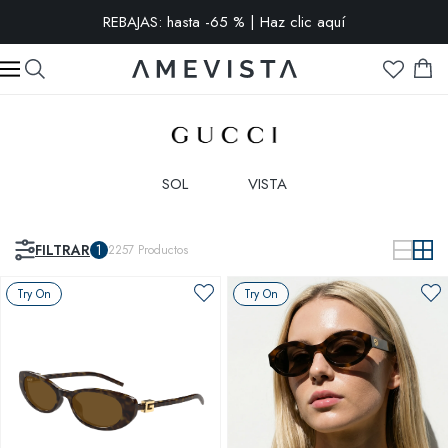
REBAJAS: hasta -65 % | Haz clic aquí
SOL
VISTA
FILTRAR
1
2257
Productos
Try On
Try On