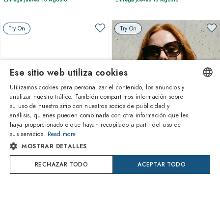
Try On
Try On
Ese sitio web utiliza cookies
Utilizamos cookies para personalizar el contenido, los anuncios y
analizar nuestro tráfico. También compartimos información sobre
ENGLISH
su uso de nuestro sitio con nuestros socios de publicidad y
análisis, quienes pueden combinarla con otra información que les
ITALIAN
1
de 5 colores
1
de 2 colores
haya proporcionado o que hayan recopilado a partir del uso de
sus servicios.
Read more
SPANISH
MOSTRAR DETALLES
Gucci
Gucci
GG1681S-004
GG0636SK-002
FRENCH
RECHAZAR TODO
ACEPTAR TODO
177,40€
126,30€
GERMAN
Entrega Jueves 13 Agosto
Entrega Jueves 13 Agosto
PORTUGUESE
Try On
Try On
POLISH