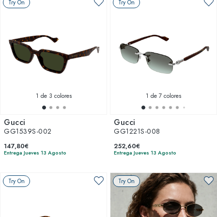
Try On
Try On
1
de 3 colores
1
de 7 colores
Gucci
Gucci
GG1539S-002
GG1221S-008
147,80€
252,60€
Entrega Jueves 13 Agosto
Entrega Jueves 13 Agosto
Try On
Try On