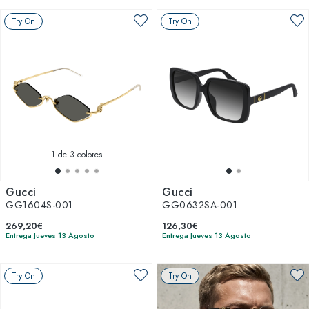
Try On
Try On
1
de 3 colores
Gucci
Gucci
GG1604S-001
GG0632SA-001
269,20€
126,30€
Entrega Jueves 13 Agosto
Entrega Jueves 13 Agosto
Try On
Try On