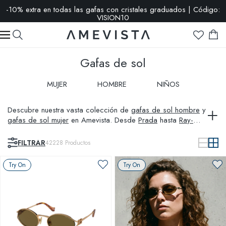
-10% extra en todas las gafas con cristales graduados | Código:
VISION10
Gafas de sol
MUJER
HOMBRE
NIÑOS
Descubre nuestra vasta colección de
gafas de sol hombre
y
gafas de sol mujer
en Amevista. Desde
Prada
hasta
Ray-
Ban
, incluyendo opciones
polarizadas
y específicas como
deportivas
o
Tom Ford
. Explora lo último en
Versace
y
FILTRAR
42228
Productos
Oakley
, perfectas para cada estilo y necesidad.
Try On
Try On