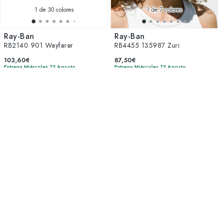
1
de 30 colores
1
de 7 colores
Ray-Ban
Ray-Ban
RB2140 901 Wayfarer
RB4455 135987 Zuri
103,60€
87,50€
Entrega Miércoles 12 Agosto
Entrega Miércoles 12 Agosto
Try On
Try On
1
de 8 colores
1
de 4 colores
Ray-Ban
Gucci