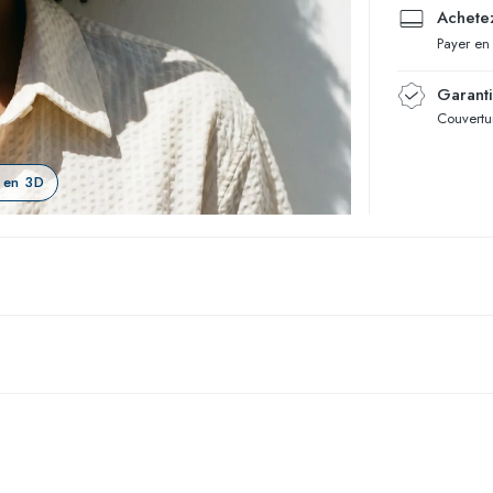
Achetez
Payer en
Garant
Couvertur
 en 3D