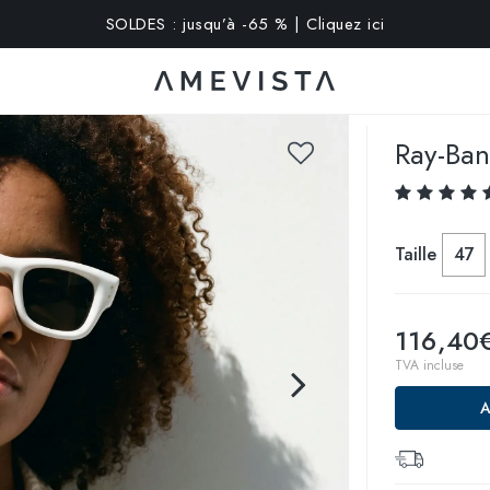
SOLDES : jusqu’à -65 % | Cliquez ici
xtra sur toutes les lunettes avec verres correcteurs | Code : V
Ray-Ba
Taille
47
116,40
TVA incluse
A