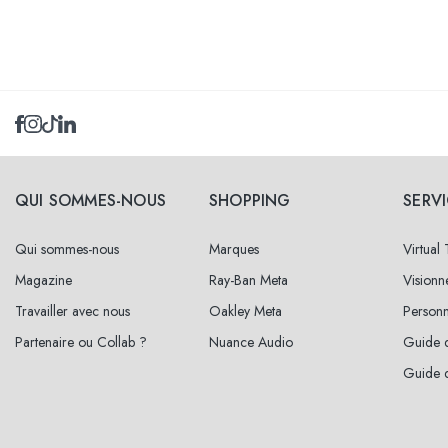
Sélectionnez les
tailles
47
jusqu'au
QUI SOMMES-NOUS
SHOPPING
SERV
50
jusqu'au
Qui sommes-nous
Marques
Virtual
Magazine
Ray-Ban Meta
Vision
Travailler avec nous
Oakley Meta
Personn
Partenaire ou Collab ?
Nuance Audio
Guide d
Guide d