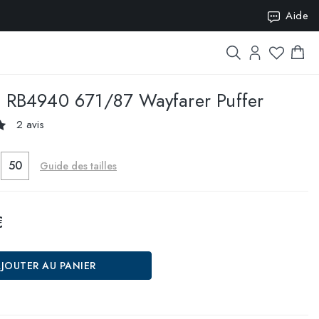
Aide
ISION10
n
RB4940 671/87 Wayfarer Puffer
2 avis
50
Guide des tailles
€
JOUTER AU PANIER