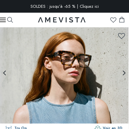
SOLDES : jusqu’à -65 % | Cliquez ici
-10% extra sur toutes les lunettes avec verres correcteurs | Code
: VISION10
Try On
Voir en 3D