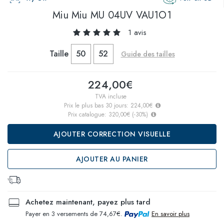
Miu Miu
MU 04UV VAU1O1
1 avis
Taille
50
52
Guide des tailles
224,00€
TVA incluse
Prix le plus bas 30 jours:
224,00€
Prix catalogue:
320,00€
(
-30
%)
AJOUTER CORRECTION VISUELLE
AJOUTER AU PANIER
Achetez maintenant, payez plus tard
Payer en 3 versements de 74,67€.
En savoir plus