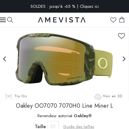
SOLDES : jusqu’à -65 % | Cliquez ici
-10% extra sur toutes les lunettes avec verres correcteurs | Code
: VISION10
Try On
Voir en 3D
Oakley
OO7070 7070H0 Line Miner L
Revendeur autorisé
Oakley®
Taille
01
Guide des tailles