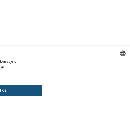
ł
formacje o
Zawiera podatek VAT
nymi
ENGLISH
e
AJ DO KOSZYKA
DODAJ RECEPTĘ
ITALIAN
TKIE
SPANISH
az, zapłać później
FRENCH
GERMAN
siące gwarancji
przed niezgodnością towaru z umową na wszystkie produkty
PORTUGUESE