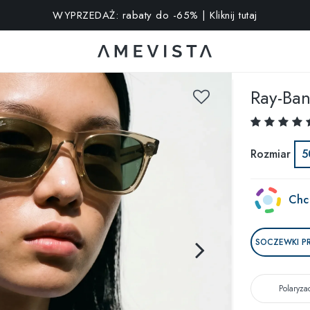
WYPRZEDAŻ: rabaty do -65% | Kliknij tutaj
kstra na wszystkie okulary z soczewkami korekcyjnymi | Kod: V
Ray-Ba
Rozmiar
5
Chc
SOCZEWKI P
Polaryza