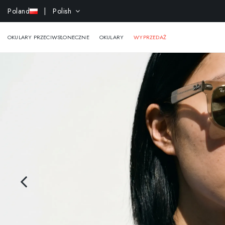
Poland
| Polish
-15% e
OKULARY PRZECIWSŁONECZNE
OKULARY
WYPRZEDAŻ