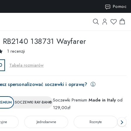
Pomoc
ISION15
n
RB2140 138731 Wayfarer
1 recenzji
0
Tabela rozmiarów
esz spersonalizować soczewki i oprawę?
Soczewki Premium
Made in Italy
od
REMIUM
SOCZEWKI RAY-BAN®
129,00zł
cyjne
Jednobarwne
Rozmyte
T