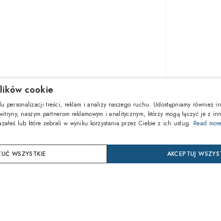
lików cookie
610,30z
u personalizacji treści, reklam i analizy naszego ruchu. Udostępniamy również in
 witryny, naszym partnerom reklamowym i analitycznym, którzy mogą łączyć je z in
azałeś lub które zebrali w wyniku korzystania przez Ciebie z ich usług.
Read mor
DOD
UĆ WSZYSTKIE
AKCEPTUJ WSZYS
Kup ter
24 mie
Ochrona 