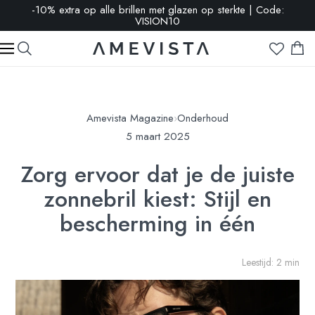
-10% extra op alle brillen met glazen op sterkte | Code:
VISION10
Amevista Magazine
›
Onderhoud
5 maart 2025
Zorg ervoor dat je de juiste
zonnebril kiest: Stijl en
bescherming in één
Leestijd: 2 min