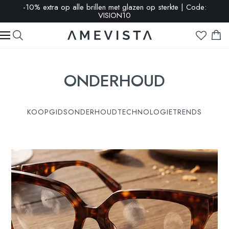
-10% extra op alle brillen met glazen op sterkte | Code:
VISION10
ONDERHOUD
KOOPGIDS
ONDERHOUD
TECHNOLOGIE
TRENDS