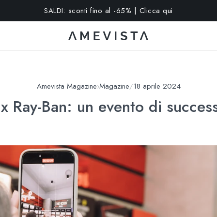
15% extra su tutti gli occhiali con lenti graduate | Codice: VISION
Amevista Magazine
›
Magazine
/
18 aprile 2024
x Ray-Ban: un evento di succe