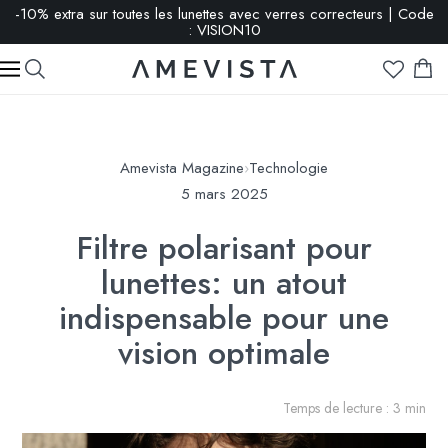
-10% extra sur toutes les lunettes avec verres correcteurs | Code
: VISION10
Amevista Magazine
›
Technologie
5 mars 2025
Filtre polarisant pour
lunettes: un atout
indispensable pour une
vision optimale
Temps de lecture : 3 min