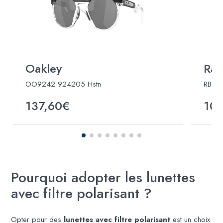
Oakley
Ray
OO9242 924205 Hstn
RB445
137,60€
10
Pourquoi adopter les lunettes
avec filtre polarisant ?
Opter pour des
lunettes avec filtre polarisant
est un choix