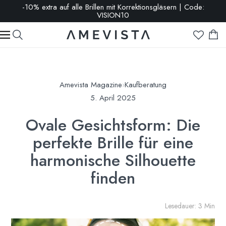
-10% extra auf alle Brillen mit Korrektionsgläsern | Code:
VISION10
Amevista Magazine
›
Kaufberatung
5. April 2025
Ovale Gesichtsform: Die
perfekte Brille für eine
harmonische Silhouette
finden
Lesedauer: 3 Min