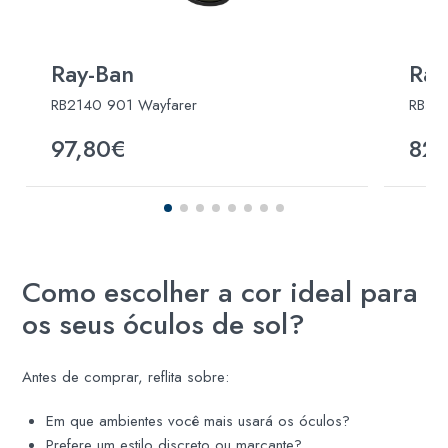
Ray-Ban
Ray
RB2140 901 Wayfarer
RB445
97,80€
82
Como escolher a cor ideal para
os seus óculos de sol?
Antes de comprar, reflita sobre:
Em que ambientes você mais usará os óculos?
Prefere um estilo discreto ou marcante?