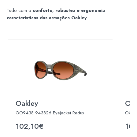
Tudo com o
conforto, robustez e ergonomia
características das armações Oakley
.
Oakley
Oak
OO9438 943826 Eyejacket Redux
OO943
102,10€
10