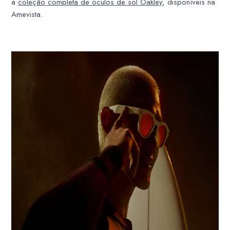
a
coleção completa de óculos de sol Oakley
, disponíveis na
Amevista.