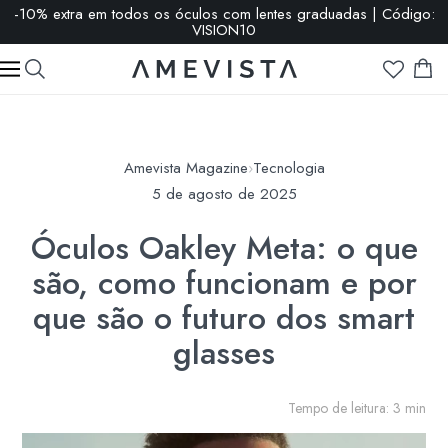
-10% extra em todos os óculos com lentes graduadas | Código:
VISION10
Amevista Magazine
›
Tecnologia
5 de agosto de 2025
Óculos Oakley Meta: o que
são, como funcionam e por
que são o futuro dos smart
glasses
Tempo de leitura: 3 min