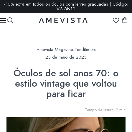
-10% extra em todos os óculos com lentes graduadas | Código:
VISION10
Amevista Magazine
›
Tendências
23 de maio de 2025
Óculos de sol anos 70: o
estilo vintage que voltou
para ficar
Tempo de leitura: 2 min