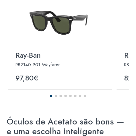
Ray-Ban
Ray
RB2140 901 Wayfarer
RB445
97,80€
82
Óculos de Acetato são bons —
e uma escolha inteligente