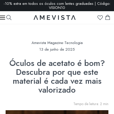
-10% extra em todos os óculos com lentes graduadas | Código:
VISION10
Amevista Magazine
›
Tecnologia
13 de junho de 2025
Óculos de acetato é bom?
Descubra por que este
material é cada vez mais
valorizado
Tempo de leitura: 2 min