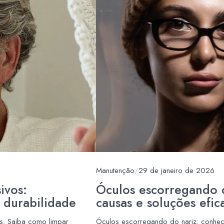
Manutenção
/
29 de janeiro de 2026
ivos:
Óculos escorregando 
 durabilidade
causas e soluções efic
s. Saiba como limpar
Óculos escorregando do nariz: conheç