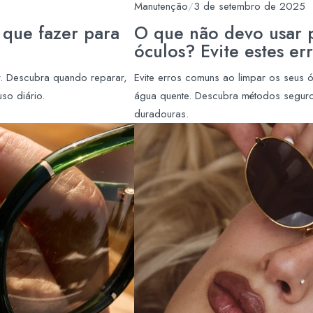
Manutenção
/
3 de setembro de 2025
 que fazer para
O que não devo usar 
óculos? Evite estes er
r. Descubra quando reparar,
Evite erros comuns ao limpar os seus 
so diário.
água quente. Descubra métodos seguros
duradouras.