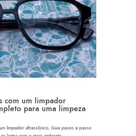
s com um limpador
ompleto para uma limpeza
m limpador ultrassônico. Guia passo a passo
 as lentes nem o meio ambiente.