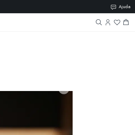
SION10
Ajuda