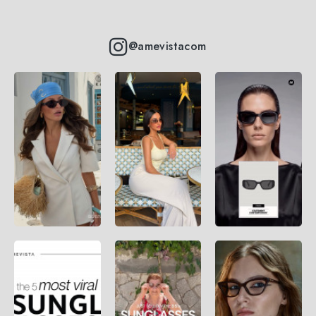
@amevistacom