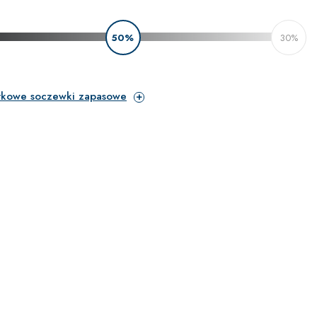
50%
30%
tkowe soczewki zapasowe