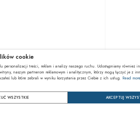
lików cookie
367,50z
u personalizacji treści, reklam i analizy naszego ruchu. Udostępniamy również in
 witryny, naszym partnerom reklamowym i analitycznym, którzy mogą łączyć je z in
azałeś lub które zebrali w wyniku korzystania przez Ciebie z ich usług.
Read mor
DOD
UĆ WSZYSTKIE
AKCEPTUJ WSZYS
Kup ter
24 mie
Ochrona 