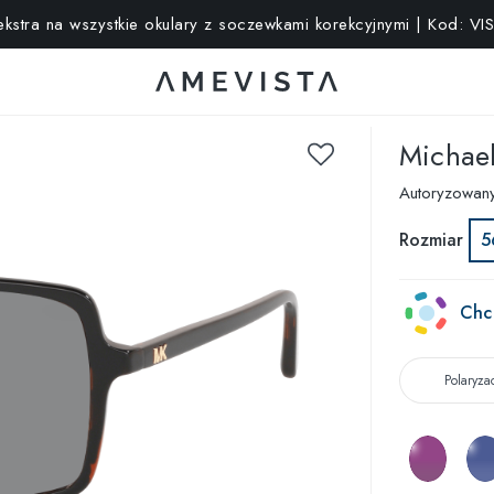
kstra na wszystkie okulary z soczewkami korekcyjnymi | Kod: V
Michael
Autoryzowan
Rozmiar
5
Chc
Polaryza