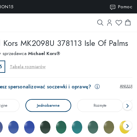
ISION15
Pomoc
 Kors
MK2098U 378113 Isle Of Palms
y sprzedawca
Michael Kors®
6
Tabela rozmiarów
esz spersonalizować soczewki i oprawę?
ANULUJ
cyjne
Jednobarwne
Rozmyte
T