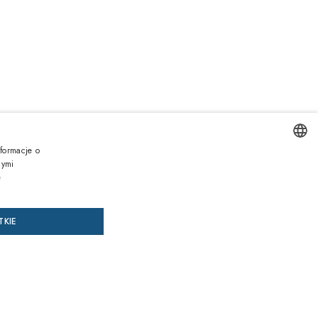
ł
formacje o
nymi
ENGLISH
e
AJ DO KOSZYKA
DODAJ RECEPTĘ
ITALIAN
TKIE
SPANISH
az, zapłać później
FRENCH
GERMAN
siące gwarancji
przed niezgodnością towaru z umową na wszystkie produkty
PORTUGUESE