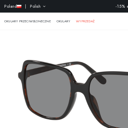
-15% e
Poland
| Polish
OKULARY PRZECIWSŁONECZNE
OKULARY
WYPRZEDAŻ