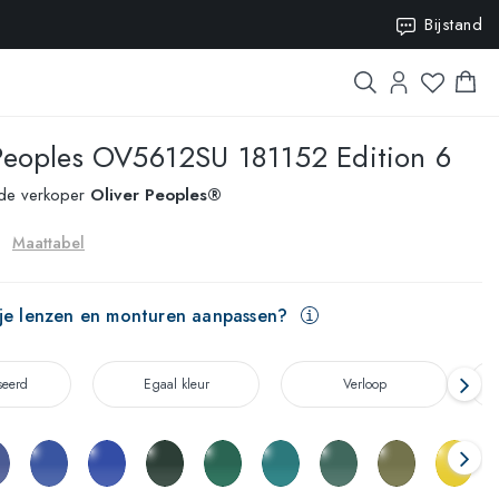
Bijstand
0
Peoples
OV5612SU 181152 Edition 6
rde verkoper
Oliver Peoples®
Maattabel
 je lenzen en monturen aanpassen?
seerd
Egaal kleur
Verloop
T