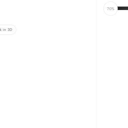
70%
jk in 3D