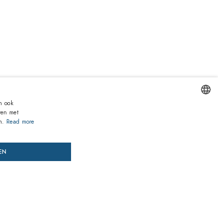
Inclusief BTW
€
Laagste prijs 30 dagen:
432,00€
n ook
Catalogusprijs:
540,00€
(
-20
%)
ren met
ENGLISH
n.
Read more
OE AAN WINKELKAR
VOORSCHRIFT TOEVOEGEN
ITALIAN
EN
SPANISH
, betaal later
FRENCH
GERMAN
nden garantie
tegen conformiteitsgebreken op alle producten
PORTUGUESE