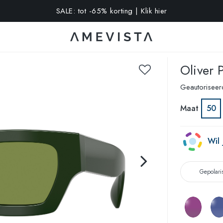
SALE: tot -65% korting | Klik hier
-10% extra op alle brillen met glazen op sterkte | Code: VISION1
Oliver 
Geautorisee
Maat
50
Wil
Gepolari