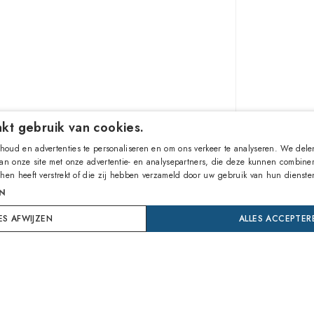
kt gebruik van cookies.
432,00
oud en advertenties te personaliseren en om ons verkeer te analyseren. We dele
van onze site met onze advertentie- en analysepartners, die deze kunnen combine
 hen heeft verstrekt of die zij hebben verzameld door uw gebruik van hun dienste
VOEG T
N
ES AFWIJZEN
ALLES ACCEPTER
Koop nu
24 maa
Dekking 