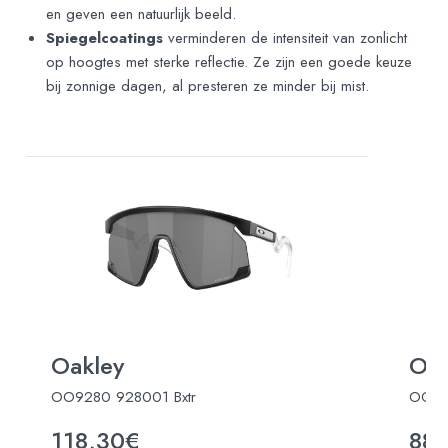
en geven een natuurlijk beeld.
Spiegelcoatings
verminderen de intensiteit van zonlicht
op hoogtes met sterke reflectie. Ze zijn een goede keuze
bij zonnige dagen, al presteren ze minder bij mist.
Oakley
Oak
OO9280 928001 Bxtr
OO93
118,30€
88,