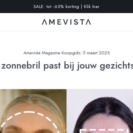
-10% extra op alle brillen met glazen op sterkte | Code: VISION1
Amevista Magazine
›
Koopgids
/
5 maart 2025
zonnebril past bij jouw gezich