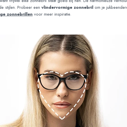
ant vrijwel elke zonnebril staat goed bij hen. De harmonieuze verho
de stijlen. Probeer een
vlindervormige zonnebril
om je jukbeendere
ige zonnebrillen
voor meer inspiratie.