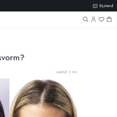
0
Bijstand
tsvorm?
Leestijd: 2 min