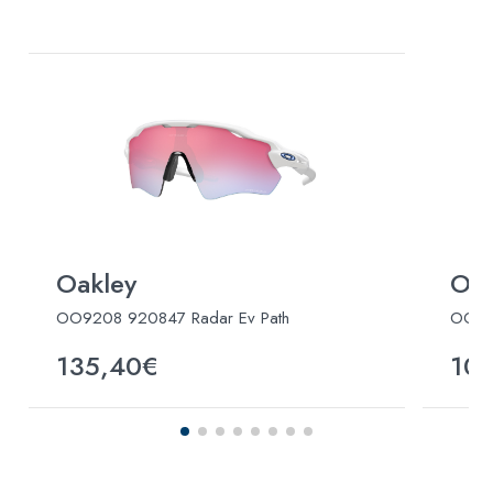
Oakley
Oak
OO9208 920847 Radar Ev Path
OO943
135,40€
10