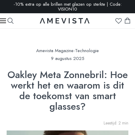
-10% extra op alle brillen met glazen op sterkte | Code:
VISION10
Amevista Magazine
›
Technologie
9 augustus 2025
Oakley Meta Zonnebril: Hoe
werkt het en waarom is dit
de toekomst van smart
glasses?
Leestijd: 2 min