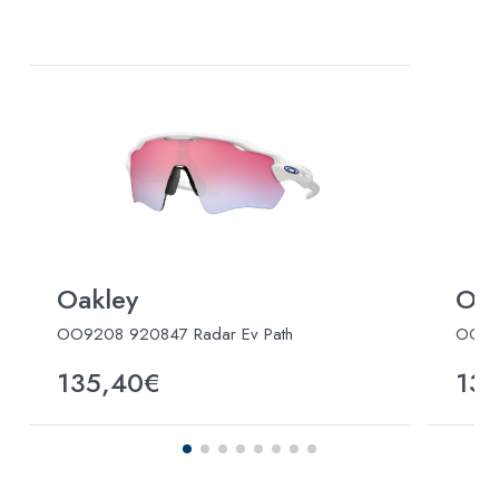
Oakley
Oak
OO9208 920847 Radar Ev Path
OO92
135,40€
13