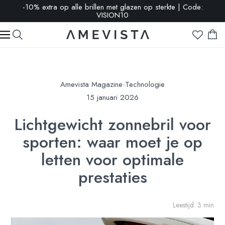
-10% extra op alle brillen met glazen op sterkte | Code:
VISION10
Amevista Magazine
›
Technologie
15 januari 2026
Lichtgewicht zonnebril voor
sporten: waar moet je op
letten voor optimale
prestaties
Leestijd: 3 min