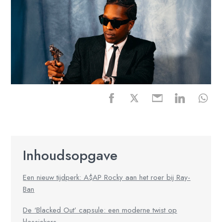
Inhoudsopgave
Een nieuw tijdperk: A$AP Rocky aan het roer bij Ray-
Ban
De ‘Blacked Out’ capsule: een moderne twist op
klassiekers