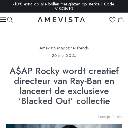
-10% extra op alle brillen met glazen op sterkte | Code:
VISION10
Amevista Magazine
›
Trends
26 mei 2025
A$AP Rocky wordt creatief
directeur van Ray-Ban en
lanceert de exclusieve
‘Blacked Out’ collectie
Leestijd: 2 min