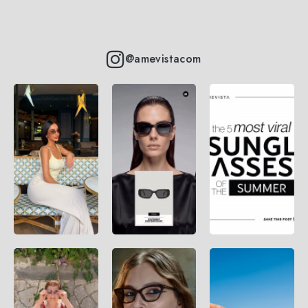
@amevistacom