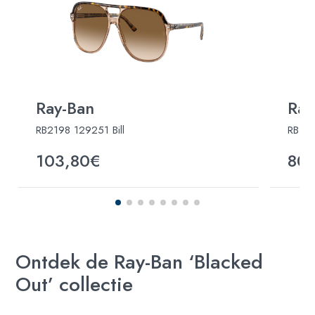
Ray-Ban
Ray
RB2198 129251 Bill
RB44
103,80€
80
Ontdek de Ray-Ban ‘Blacked
Out’ collectie