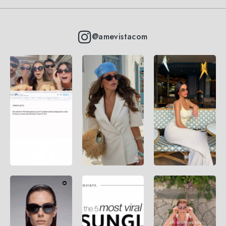
@amevistacom