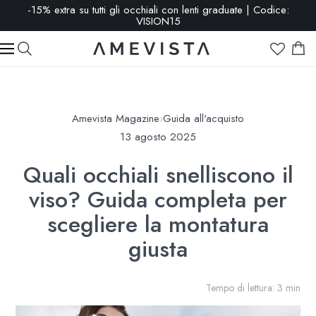
-15% extra su tutti gli occhiali con lenti graduate | Codice:
VISION15
Amevista Magazine
›
Guida all'acquisto
13 agosto 2025
Quali occhiali snelliscono il
viso? Guida completa per
scegliere la montatura
giusta
Tempo di lettura: 3 min