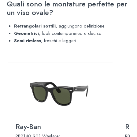
Quali sono le montature perfette per
un viso ovale?
Rettangolari sottili
, aggiungono definizione.
Geometrici
, look contemporaneo e deciso.
Semi-rimless
, freschi e leggeri.
Ray-Ban
Ray
RB2140 901 Wayfarer
RB445