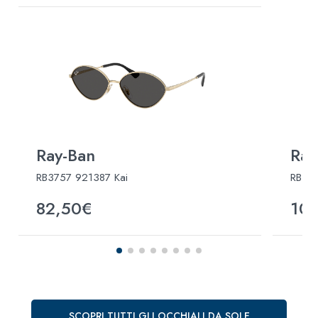
Ray-Ban
Ray
RB3757 921387 Kai
RB37
82,50€
10
SCOPRI TUTTI GLI OCCHIALI DA SOLE