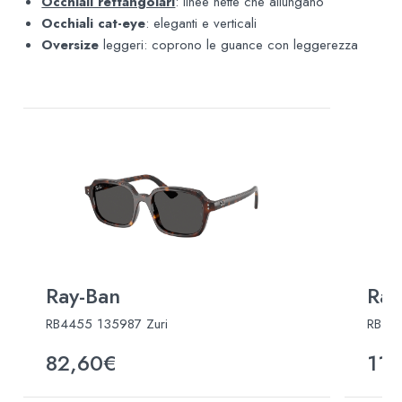
Occhiali rettangolari
: linee nette che allungano
Occhiali cat-eye
: eleganti e verticali
Oversize
leggeri: coprono le guance con leggerezza
Ray-Ban
Ray
RB4455 135987 Zuri
RB31
82,60€
110