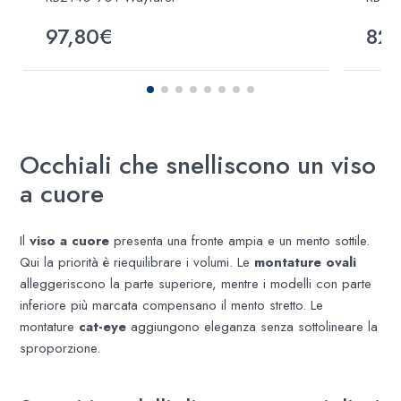
97,80€
82
Occhiali che snelliscono un viso
a cuore
Il
viso a cuore
presenta una fronte ampia e un mento sottile.
Qui la priorità è riequilibrare i volumi. Le
montature ovali
alleggeriscono la parte superiore, mentre i modelli con parte
inferiore più marcata compensano il mento stretto. Le
montature
cat-eye
aggiungono eleganza senza sottolineare la
sproporzione.