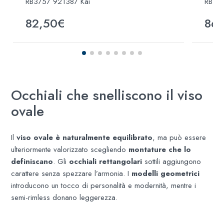
RB3757 921387 Kai
RB43
82,50€
86,
Occhiali che snelliscono il viso
ovale
Il
viso ovale è naturalmente equilibrato
, ma può essere
ulteriormente valorizzato scegliendo
montature che lo
definiscano
. Gli
occhiali rettangolari
sottili aggiungono
carattere senza spezzare l’armonia. I
modelli geometrici
introducono un tocco di personalità e modernità, mentre i
semi-rimless donano leggerezza.