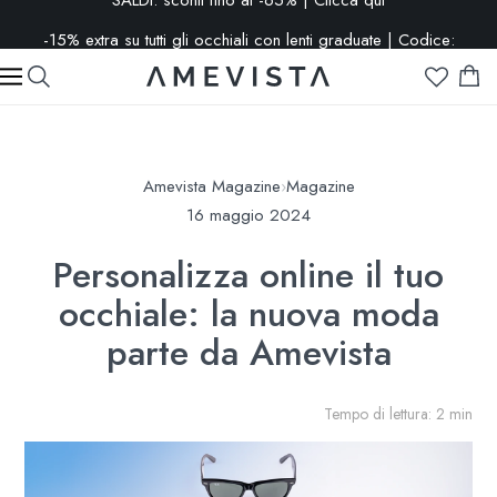
-15% extra su tutti gli occhiali con lenti graduate | Codice:
VISION15
Amevista Magazine
›
Magazine
16 maggio 2024
Personalizza online il tuo
occhiale: la nuova moda
parte da Amevista
Tempo di lettura: 2 min