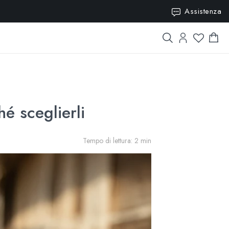
15
Assistenza
é sceglierli
Tempo di lettura: 2 min