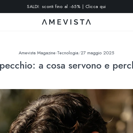
15% extra su tutti gli occhiali con lenti graduate | Codice: VISION
Amevista Magazine
›
Tecnologia
/
27 maggio 2025
specchio: a cosa servono e perch