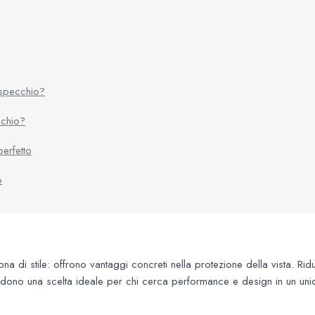
 specchio?
cchio?
erfetto
o
a di stile: offrono vantaggi concreti nella protezione della vista. Riduz
endono una scelta ideale per chi cerca performance e design in un un