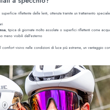
iali a specchio?
superficie riflettente delle lenti, ottenuta tramite un trattamento special
ri
ensa
, tipica di giornate molto assolate o superfici riflettenti come acq
o meno visibili dall’esterno
il comfort visivo nelle condizioni di luce più estreme, un vantaggio conc