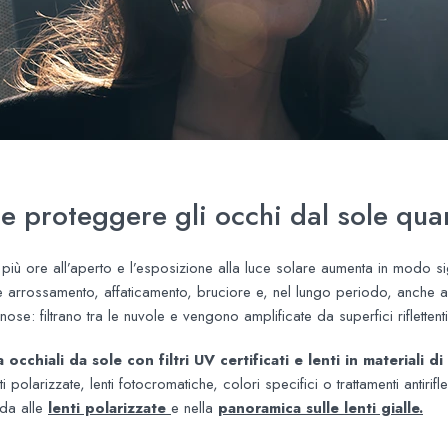
te proteggere gli occhi dal sole qu
ù ore all’aperto e l’esposizione alla luce solare aumenta in modo sig
arrossamento, affaticamento, bruciore e, nel lungo periodo, anche a 
nose: filtrano tra le nuvole e vengono amplificate da superfici riflett
chiali da sole con filtri UV certificati e lenti in materiali di
polarizzate, lenti fotocromatiche, colori specifici o trattamenti antir
ida alle
lenti polarizzate
e nella
panoramica sulle lenti gialle.