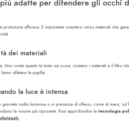
più adatte per difendere gli occhi d
 protezione efficace. È importante orientarsi verso materiali che garan
osità.
ità dei materiali
 Non conta quanto la lente sia scura: contano i materiali e il filtro i
anno dilatare la pupilla.
uando la luce è intensa
e giornate molto luminose o in presenza di riflessi, come al mare, sul 
endono la visione più riposante. Puoi approfondire la
tecnologia pol
larizzati.