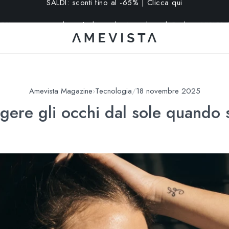
15% extra su tutti gli occhiali con lenti graduate | Codice: VISION
Amevista Magazine
›
Tecnologia
/
18 novembre 2025
ere gli occhi dal sole quando s