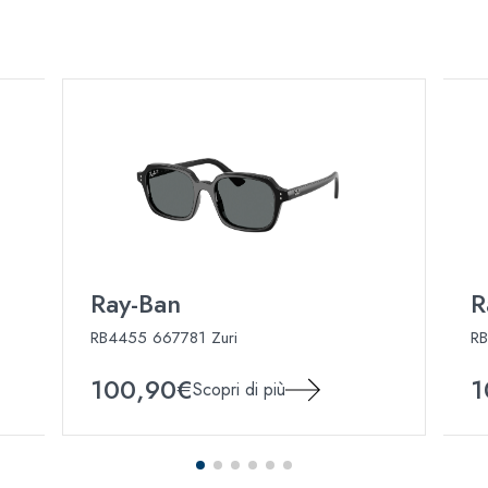
Ray-Ban
R
RB4455 667781 Zuri
RB
100,90€
1
Scopri di più