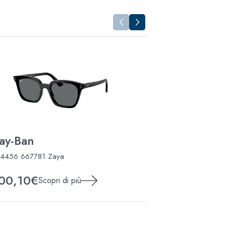
ay-Ban
Ray-Ban
4456 667781 Zaya
RB3768 002/81
00,10€
127,40€
Scopri di più
Sco