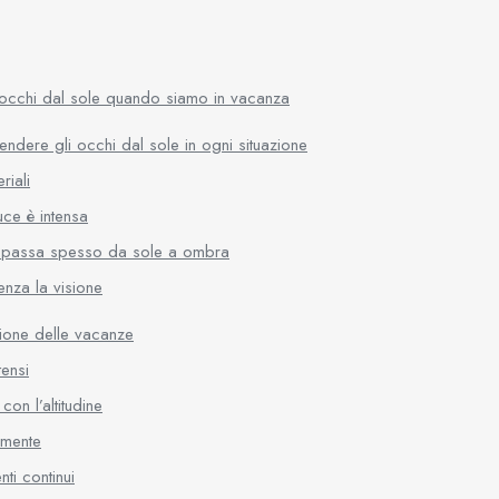
 occhi dal sole quando siamo in vacanza
endere gli occhi dal sole in ogni situazione
riali
uce è intensa
i passa spesso da sole a ombra
uenza la visione
zione delle vacanze
tensi
on l’altitudine
amente
ti continui