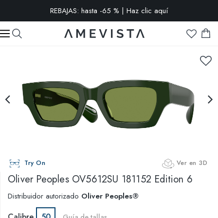
REBAJAS: hasta -65 % | Haz clic aquí
-10% extra en todas las gafas con cristales graduados | Código:
VISION10
Try On
Ver en 3D
Oliver Peoples
OV5612SU 181152 Edition 6
Distribuidor autorizado
Oliver Peoples®
Calibre
50
Guía de tallas