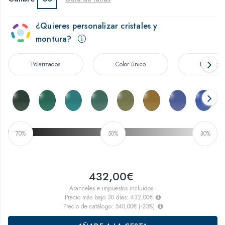
¿Quieres personalizar cristales y
montura?
Polarizados
Color único
Degradad
70%
50%
30%
432,00€
Aranceles e impuestos incluidos
Precio más bajo 30 días:
432,00€
Precio de catálogo:
540,00€
(
-20
%)