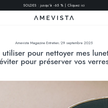
xtra sur toutes les lunettes avec verres correcteurs | Code : V
Amevista Magazine
›
Entretien
/
29 septembre 2025
utiliser pour nettoyer mes lunet
éviter pour préserver vos verre