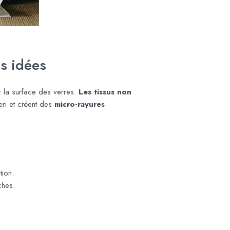
es idées
r la surface des verres.
Les tissus non
ri et créent des
micro-rayures
tion.
ches.