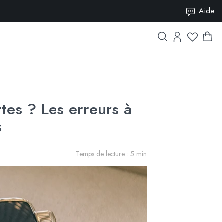
ISION10
Aide
tes ? Les erreurs à
s
Temps de lecture : 5 min