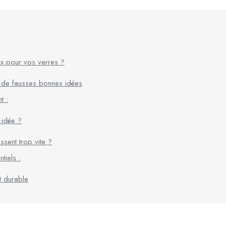
ux pour vos verres ?
 : de fausses bonnes idées
t :
 idée ?
sent trop vite ?
tiels :
t durable