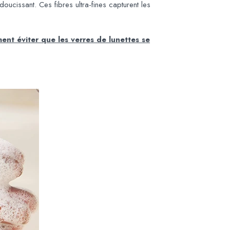
oucissant. Ces fibres ultra-fines capturent les
nt éviter que les verres de lunettes se