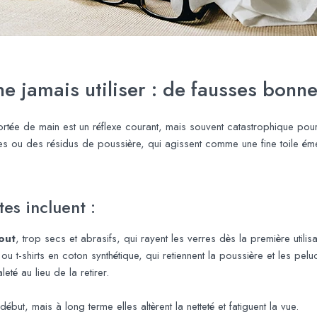
ne jamais utiliser : de fausses bonn
portée de main est un réflexe courant, mais souvent catastrophique pou
s ou des résidus de poussière, qui agissent comme une fine toile éme
tes incluent :
out
, trop secs et abrasifs, qui rayent les verres dès la première utilisa
u t-shirts en coton synthétique, qui retiennent la poussière et les pelu
leté au lieu de la retirer.
but, mais à long terme elles altèrent la netteté et fatiguent la vue.