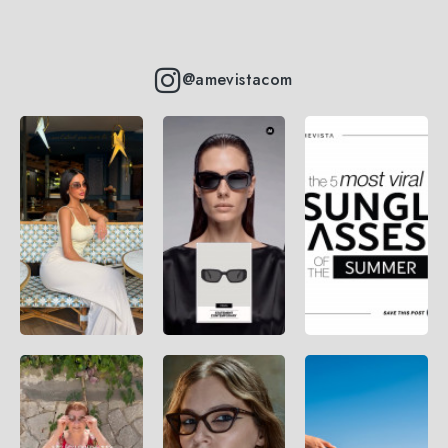
@amevistacom