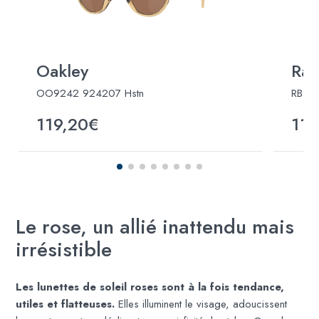
Oakley
Ray
OO9242 924207 Hstn
RB494
119,20€
110
Le rose, un allié inattendu mais
irrésistible
Les lunettes de soleil roses sont à la fois tendance,
utiles et flatteuses.
Elles illuminent le visage, adoucissent