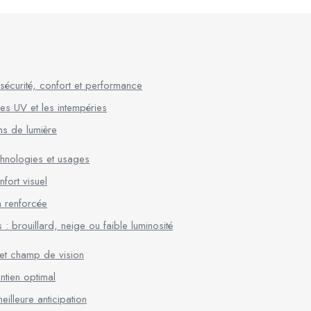
sécurité, confort et performance
es UV et les intempéries
ons de lumière
echnologies et usages
nfort visuel
on renforcée
: brouillard, neige ou faible luminosité
n et champ de vision
ntien optimal
illeure anticipation