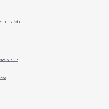
 en la montaña
nte a la luz
taña