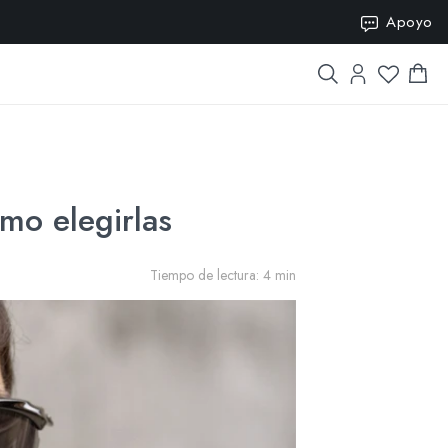
SION15
Apoyo
mo elegirlas
Tiempo de lectura: 4 min