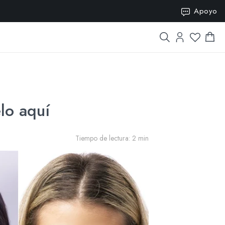
SION15
Apoyo
lo aquí
Tiempo de lectura: 2 min