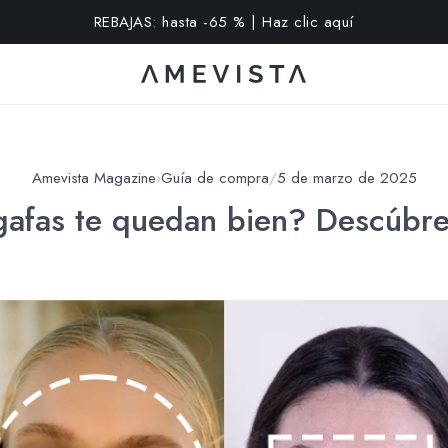
extra en todas las gafas con cristales graduados | Código: VI
Amevista Magazine
›
Guía de compra
/
5 de marzo de 2025
afas te quedan bien? Descúbre