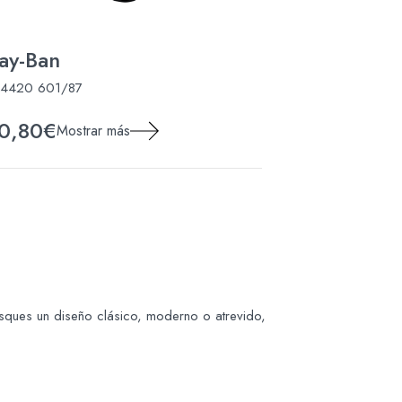
ay-Ban
Ray-Ban
B4420 601/87
RB4340 601 Way
0,80€
96,10€
Mostrar más
Most
sques un diseño clásico, moderno o atrevido,