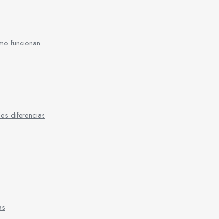
mo funcionan
es diferencias
as