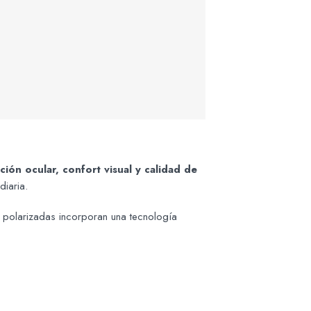
ción ocular, confort visual y calidad de
diaria.
as polarizadas incorporan una tecnología