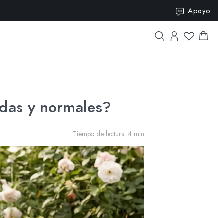
SION15
Apoyo
adas y normales?
Tiempo de lectura: 4 min