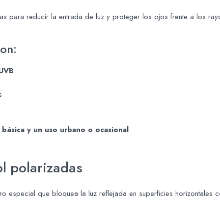
as para reducir la entrada de luz y proteger los ojos frente a los ra
son:
 UVB
s
 básica y un uso urbano o ocasional
.
ol polarizadas
iltro especial que bloquea la luz reflejada en superficies horizontales 