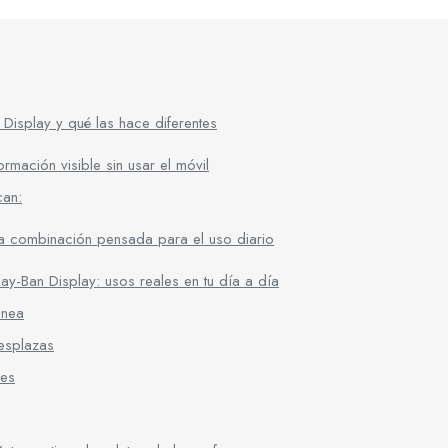
Display y qué las hace diferentes
ormación visible sin usar el móvil
can:
a combinación pensada para el uso diario
y-Ban Display: usos reales en tu día a día
ánea
desplazas
res