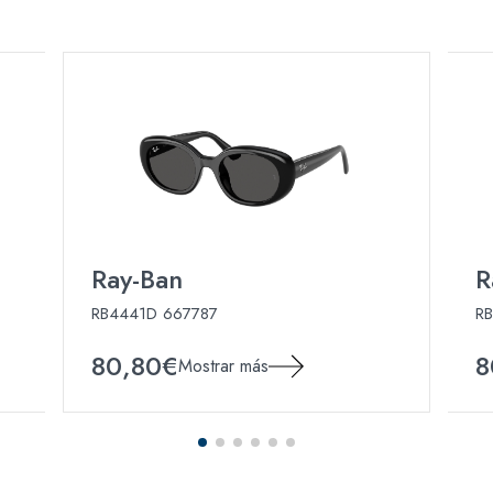
Ray-Ban
R
RB4441D 667787
RB
80,80€
8
Mostrar más