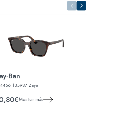
ay-Ban
Ray-Ban
4456 135987 Zaya
RB4441D 67797
0,80€
80,80€
Mostrar más
Most