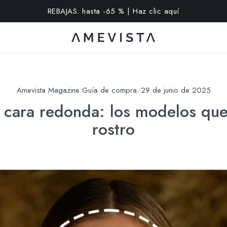
extra en todas las gafas con cristales graduados | Código: VI
Amevista Magazine
›
Guía de compra
/
29 de junio de 2025
a cara redonda: los modelos que
rostro