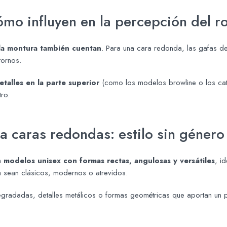
ómo influyen en la percepción del r
 la montura también cuentan
. Para una cara redonda, las gafas d
tornos.
talles en la parte superior
(como los modelos browline o los cat
tro.
a caras redondas: estilo sin género
 modelos unisex con formas rectas, angulosas y versátiles
, i
ya sean clásicos, modernos o atrevidos.
adadas, detalles metálicos o formas geométricas que aportan un plu