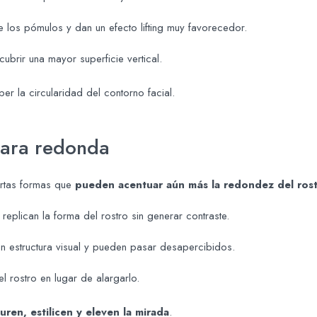
te los pómulos y dan un efecto lifting muy favorecedor.
 cubrir una mayor superficie vertical.
er la circularidad del contorno facial.
 cara redonda
iertas formas que
pueden acentuar aún más la redondez del ros
: replican la forma del rostro sin generar contraste.
n estructura visual y pueden pasar desapercibidos.
el rostro en lugar de alargarlo.
ren, estilicen y eleven la mirada
.