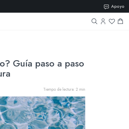
SION15
Apoyo
co? Guía paso a paso
ura
Tiempo de lectura: 2 min