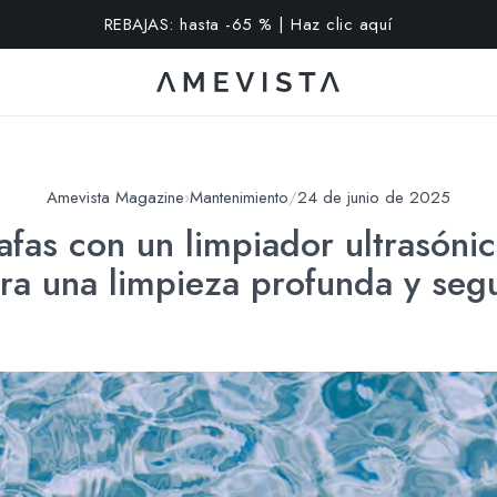
extra en todas las gafas con cristales graduados | Código: VI
Amevista Magazine
›
Mantenimiento
/
24 de junio de 2025
afas con un limpiador ultrasóni
ra una limpieza profunda y seg