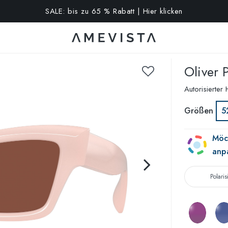
10% extra auf alle Brillen mit Korrektionsgläsern | Code: VISION
Oliver 
Autorisierter
Größen
5
Möch
anp
Polaris