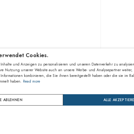
erwendet Cookies.
Inhalte und Anzeigen zu personalisieren und unseren Datenverkehr zu analysier
432,00
hre Nutzung unserer Website auch an unsere Werbe- und Analysepartner weiter, 
Informationen kombinieren, die Sie ihnen bereitgestellt haben oder die sie im R
ammelt haben.
Read more
IN 
LE ABLEHNEN
ALLE AKZEPTIER
Jetzt k
Zahlen S
24 Mon