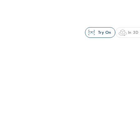
Try On
In 3D