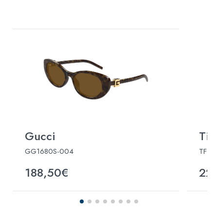
Gucci
Tif
GG1680S-004
TF31
188,50€
22