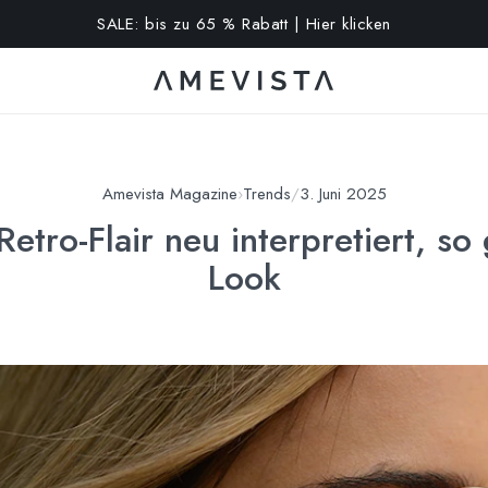
10% extra auf alle Brillen mit Korrektionsgläsern | Code: VISION
Amevista Magazine
›
Trends
/
3. Juni 2025
etro-Flair neu interpretiert, so
Look