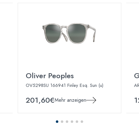
Oliver Peoples
G
OV5298SU 166941 Finley Esq. Sun (u)
A
201,60€
1
Mehr anzeigen