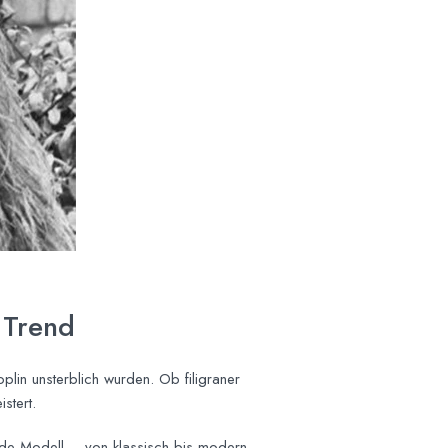
 Trend
plin unsterblich wurden. Ob filigraner
stert.
de Modell – von klassisch bis modern.