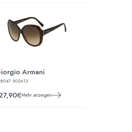
iorgio Armani
Marc Jaco
R8047 502613
MARC 806/S RHL
27,90€
111,90€
Mehr anzeigen
Meh