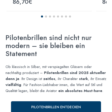
86,70€
86,
Pilotenbrillen sind nicht nur
modern – sie bleiben ein
Statement
Ob klassisch in Silber, mit verspiegelten Gläsern oder
nachhaltig produziert –
Pilotenbrillen sind 2025 aktueller
denn je
. Ihr Design ist
zeitlos
, ihr Charakter
stark
, ihr Einsatz
vielfältig
. Für Fashion-Liebhaber:innen, die Wert auf Stil und
Qualität legen, bleibt die Aviator
ein absolutes Must-have
.
PILOTENBRILLEN ENTDECKEN