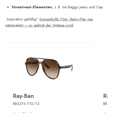
Streetwear-Elementen
, z. B. mit Baggy Jeans und Cap
Inspiration gefällig?
Sonnenbrille 70er: Retro-Flair neu
interpretiert – so gelingt der Vintage-Look
Ray-Ban
Ray
RB4376 710/13
RB43