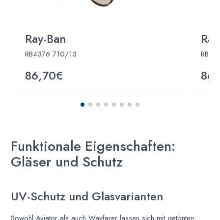
Ray-Ban
Ray
RB4376 710/13
RB43
86,70€
86,
Funktionale Eigenschaften:
Gläser und Schutz
UV-Schutz und Glasvarianten
Sowohl Aviator als auch Wayfarer lassen sich mit getönten,