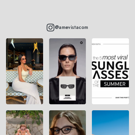
@amevistacom