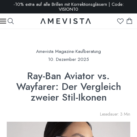
-10% extra auf alle Brillen mit Korrektionsgläsern | Code:
VISION10
Amevista Magazine
›
Kaufberatung
10. Dezember 2025
Ray-Ban Aviator vs.
Wayfarer: Der Vergleich
zweier Stil-Ikonen
Lesedauer: 3 Min