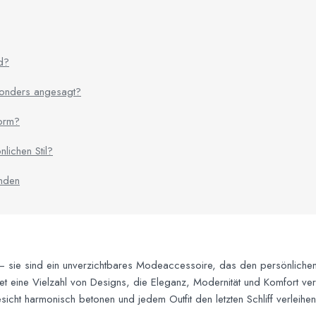
nd?
sonders angesagt?
form?
lichen Stil?
inden
fe – sie sind ein unverzichtbares Modeaccessoire, das den persönlichen 
det eine Vielzahl von Designs, die Eleganz, Modernität und Komfort ve
esicht harmonisch betonen und jedem Outfit den letzten Schliff verleihen