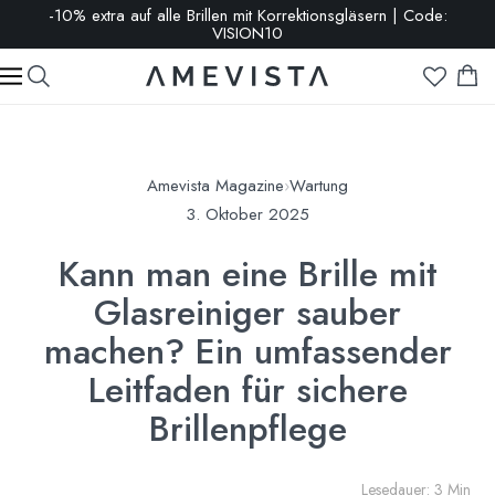
-10% extra auf alle Brillen mit Korrektionsgläsern | Code:
VISION10
Amevista Magazine
›
Wartung
3. Oktober 2025
Kann man eine Brille mit
Glasreiniger sauber
machen? Ein umfassender
Leitfaden für sichere
Brillenpflege
Lesedauer: 3 Min